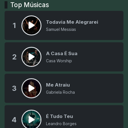
Top Músicas
Todavia Me Alegrarei
1
Samuel Messias
A Casa É Sua
2
Casa Worship
Me Atraiu
3
Gabriela Rocha
É Tudo Teu
4
Leandro Borges